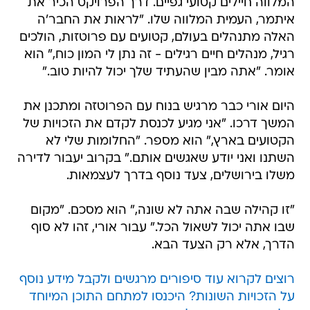
המלווה חיילים קטועי גפיים. דרך הפרויקט הכיר את
איתמר, העמית המלווה שלו. "לראות את החבר'ה
האלה מתנהלים בעולם, קטועים עם פרוטזות, הולכים
רגיל, מנהלים חיים רגילים - זה נתן לי המון כוח," הוא
אומר. "אתה מבין שהעתיד שלך יכול להיות טוב."
היום אורי כבר מרגיש בנוח עם הפרוטזה ומתכנן את
המשך דרכו. "אני מגיע לכנסת לקדם את הזכויות של
הקטועים בארץ," הוא מספר. "החלומות שלי לא
השתנו ואני יודע שאגשים אותם." בקרוב יעבור לדירה
משלו בירושלים, צעד נוסף בדרך לעצמאות.
"זו קהילה שבה אתה לא שונה," הוא מסכם. "מקום
שבו אתה יכול לשאול הכל." עבור אורי, זהו לא סוף
הדרך, אלא רק הצעד הבא.
רוצים לקרוא עוד סיפורים מרגשים ולקבל מידע נוסף
על הזכויות השונות? היכנסו למתחם התוכן המיוחד