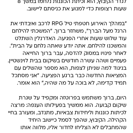
לגדר הקיבוץ, הוא וכיתת הכוננות נלחמו במשך 8
שעות רצופות כדי למנוע את כניסתם ליישוב.
"במהלך האירוע חטפתי טיל RPG לרכב ואיבדתי את
הרגל מעל הברך", משחזר ברוך. "המשכתי להילחם
עוד שלוש שעות אחרי הפגיעה. האדרנלין השתלט
והמשכנו להילחם. אתה יודע שאתה נלחם על הבית".
לאחר פינויו במסוק להדסה, עבר ברוך החייאה
פעמיים ושהה עשרה חודשים בשיקום בבית לוינשטיין.
בניגוד למה שניתן לצפות, הוא מספר שהשלים עם
המציאות החדשה כבר ברגע הפציעה. "אני מסתכל
תמיד קדימה, לא בוכה על מה שהיה," הוא אומר.
היום, ברוך משתמש בפרוטזה ומקפיד על שגרת
שיקום קבועה. הוא ממשיך בפעילותו הענפה: מרצה
לכיתות כוננות וליחידות צבאיות, מתנדב, ומעורב בחיי
הקהילה. הקיבוץ, שהפך לסמל כיישוב היחיד
שהמחבלים לא הצליחו לחדור אליו, מלווה אותו