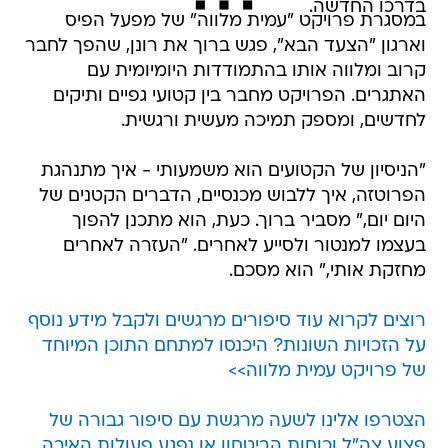
בדרכו החדשה.
במסגרת פרויקט "עמית מלווה" של מפעל הפיס
וארגון "הצעד הבא", פגש ברוך את רונן, שהפך לחבר
קרוב ומלווה אותו בהתמודדות היומיומית עם
האתגרים. הפרויקט מחבר בין קטועי גפיים ותיקים
לחדשים, ומספק תמיכה מעשית ורגשית.
"הניסיון של הקטועים הוא משמעותי - איך מתנהגת
הפרוטזה, איך ללבוש מכנסיים, הדברים הקטנים של
היום יום," מסביר ברוך. כעת, הוא מתכנן להפוך
בעצמו למנטור ולסייע לאחרים. "העזרה לאחרים
מחזקת אותי," הוא מסכם.
רוצים לקרוא עוד סיפורים מרגשים ולקבל מידע נוסף
על הזכויות השונות? היכנסו למתחם התוכן המיוחד
של פרויקט עמית מלווה>>
הצטרפו אלינו לשעה מרגשת עם סיפור גבורה של
פצוע צה"ל וכוחות הביטחון או נפגע פעולות האיבה.